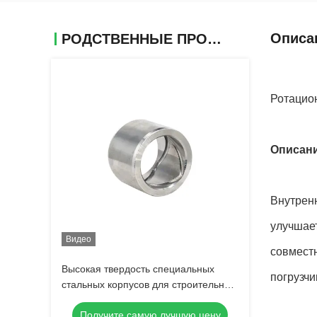
Описа
РОДСТВЕННЫЕ ПРОДУКТЫ
Ротацио
Описани
Внутрен
улучшает
Видео
совместн
Высокая твердость специальных
погрузчи
стальных корпусов для строительных
машин
Получите самую лучшую цену