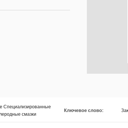
ие Специализированные
Ключевое слово:
За
глеродные смазки