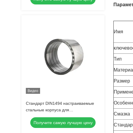
Парамет
Имя
ключево
Тип
Материа
Размер
Видео
Примен
Особенн
Стандарт DIN1494 настраиваемые
стальные корпуса для
Смазка
промышленного оборудования
Получите самую лучшую цену
Стандар