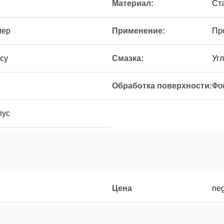
Материал:
Ст
мер
Применение:
Пр
су
Смазка:
Уг
Обработка поверхности:
Фо
пус
Цена
neg