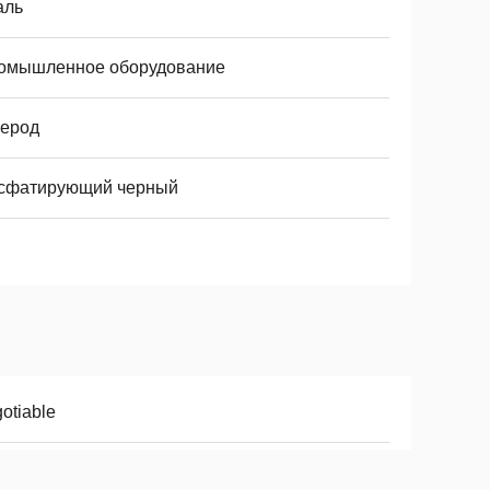
аль
омышленное оборудование
лерод
сфатирующий черный
otiable