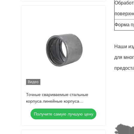
Обработ
поверхн
Форма п
Наши изд
для мног
предост
Видео
Точные свариваемые стальные
корпуса линейные корпуса
автомобильные детали ржавчина
Получите самую лучшую цену