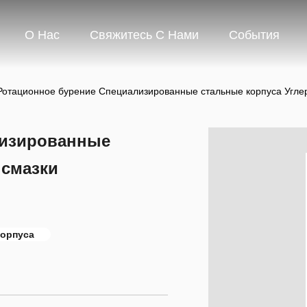
О Нас
Свяжитесь С Нами
События
Ротационное бурение Специализированные стальные корпуса Угле
лизированные
 смазки
корпуса