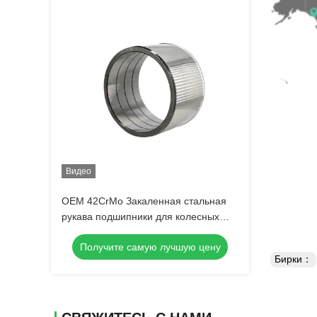
Видео
OEM 42CrMo Закаленная стальная
рукава подшипники для колесных
погрузчиков
Получите самую лучшую цену
Бирки：