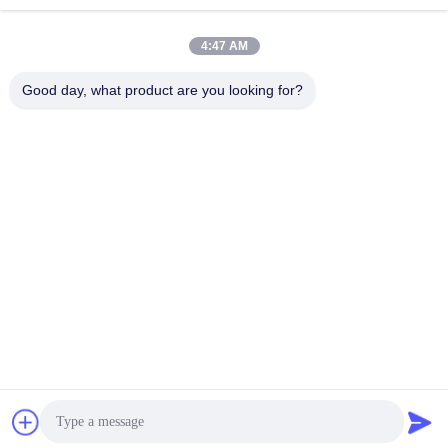
Электронная
почта
4:47 AM
Good day, what product are you looking for?
0086-18560756515
Телефон
Shandong Sennai Intelligent Technology Co.,
Ltd.
Shandong Sennai Intelligent Technology Co., Ltd.
Получите самую лучшую цену
Получить предложение