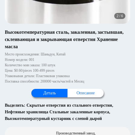
2
/
6
Высокотемпературная сталь, закаленная, застывшая,
склеивающая и закрывающая отверстия Хранение
масла
Место происхождения: Шаньдун, Китай
Номер модели: 001
Количество мин заказа: 100 штук
Цена: $0.60/pieces 100-499 pieces
Упаковывая детали: Пластиковая упаковка
Поставка способности: 200000 часть/частей в Месяц
Деталь
Описание
Выделить:
Скрытые отверстия из стального отверстия
,
Нефтяные хранилища Стальные закаленные корпуса
,
Высокотемпературный кустарник с слепой дырой
Производственный завод,