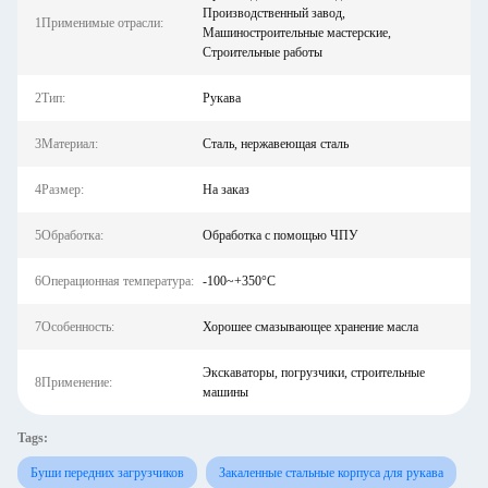
Производственный завод,
1Применимые отрасли:
Машиностроительные мастерские,
Строительные работы
2Тип:
Рукава
3Материал:
Сталь, нержавеющая сталь
4Размер:
На заказ
5Обработка:
Обработка с помощью ЧПУ
6Операционная температура:
-100~+350°C
7Особенность:
Хорошее смазывающее хранение масла
Экскаваторы, погрузчики, строительные
8Применение:
машины
Tags:
Буши передних загрузчиков
Закаленные стальные корпуса для рукава