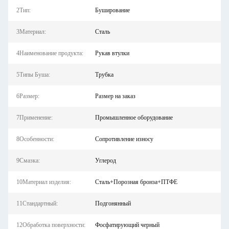
2Тип:
Буширование
3Материал:
Сталь
4Наименование продукта:
Рукав втулки
5Типы Буша:
Трубка
6Размер:
Размер на заказ
7Применение:
Промышленное оборудование
8Особенности:
Сопротивление износу
9Смазка:
Углерод
10Материал изделия:
Сталь+Порозная бронза+ПТФЕ
11Стандартный:
Подгонянный
12Обработка поверхности:
Фосфатирующий черный