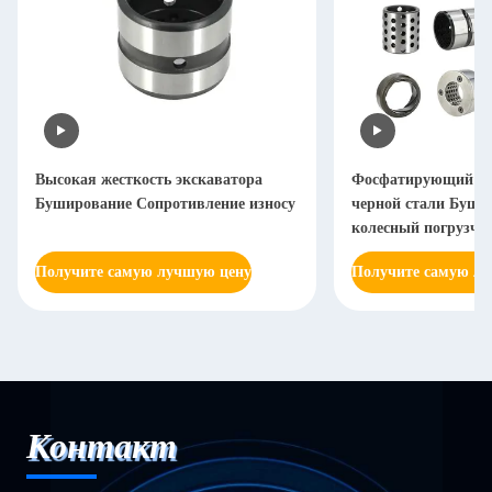
Высокая жесткость экскаватора
Фосфатирующий эк
Буширование Сопротивление износу
черной стали Буш
колесный погрузчи
нержавеющие
Получите самую лучшую цену
Получите самую л
Контакт