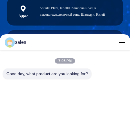
Shuntai Plaza, No2000 Shunhua Road, в
высокотехнологичной зоне, Шаньдун, Китай
Адрес
sales
sales@sennaigroup.com
Электронная
почта
7:05 PM
Good day, what product are you looking for?
0086-18560756515
Телефон
Shandong Sennai Intelligent Technology Co.,